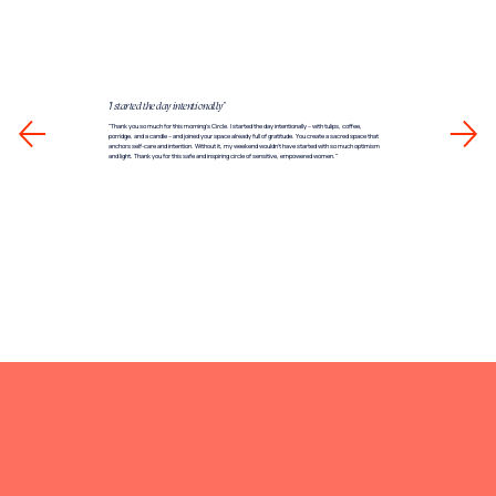
"I started the day intentionally"
"Thank you so much for this morning’s Circle. I started the day intentionally – with tulips, coffee,
porridge, and a candle – and joined your space already full of gratitude. You create a sacred space that
anchors self-care and intention. Without it, my weekend wouldn’t have started with so much optimism
and light. Thank you for this safe and inspiring circle of sensitive, empowered women."