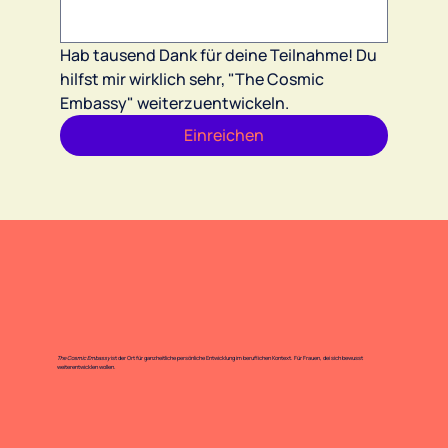
Hab tausend Dank für deine Teilnahme! Du 
hilfst mir wirklich sehr, "The Cosmic 
Embassy" weiterzuentwickeln.
Einreichen
The Cosmic Embassy
ist der Ort für ganzheitliche persönliche Entwicklung im beruflichen Kontext. Für Frauen, dei sich bewusst
weiterentwicklen wollen.