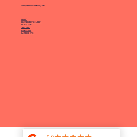
hello@thecosmicembassy.com
ABOUT
GLAUBENSSÄTZE LÖSEN
ASTROLOGIE
COACHING
IMPRESSUM
DATENSCHUTZ