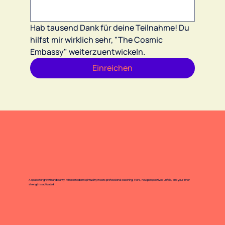
Hab tausend Dank für deine Teilnahme! Du 
hilfst mir wirklich sehr, "The Cosmic 
Embassy" weiterzuentwickeln.
Einreichen
A space for growth and clarity, where modern spirituality meets professional coaching. Here, new perspectives unfold, and your inner
strength is activated.